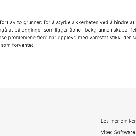
ørt av to grunner: for å styrke sikkerheten ved å hindre at
nngå at pålogginger som ligger åpne i bakgrunnen skaper feil 
 løse problemene flere har opplevd med varestatistikk, der s
er som forventet.
Les mer om ko
Vitec Software