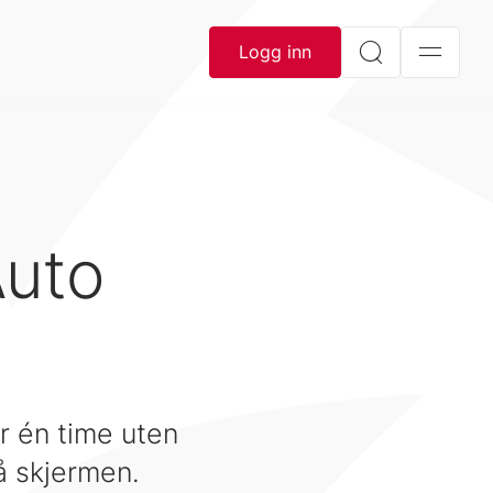
Logg inn
Auto
er én time uten
på skjermen.