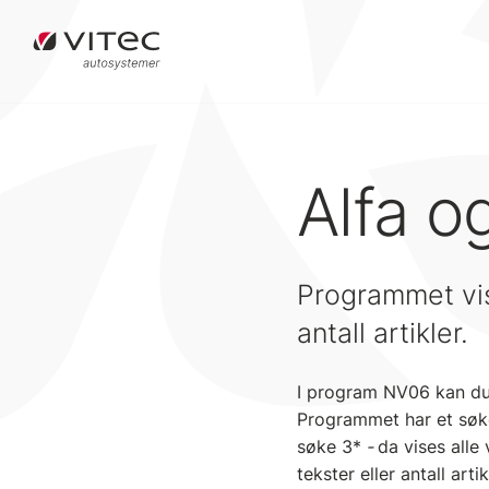
Alfa o
Programmet vis
antall artikler.
I program NV06 kan du 
Programmet har et søkef
søke 3*
-
da vises alle
tekster eller antall artik