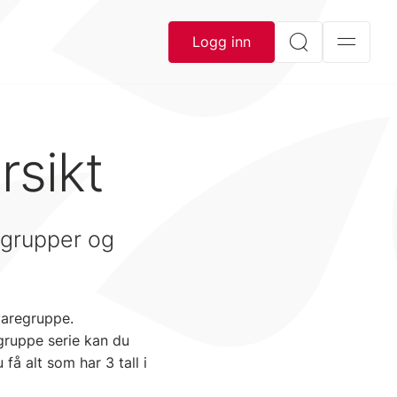
Logg inn
rsikt
egrupper og
 varegruppe.
egruppe serie kan du
få alt som har 3 tall i