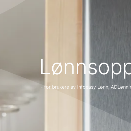
Lønnsopp
- for brukere av Infoeasy Lønn, ADLønn