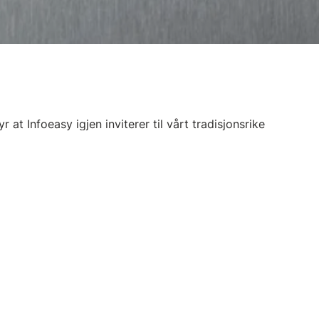
 at Infoeasy igjen inviterer til vårt tradisjonsrike
datert gjennomgang av endringer fra Altinn, Skatteetaten 
modulen.
vordan man skal forholde seg til at skattetrekkskontoen
var på i årets webinar.
odulen, og særlig for deg som ønsker:
siden forrige hovedversjon
ningen