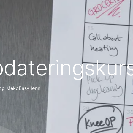
dateringskur
 og MekoEasy lønn