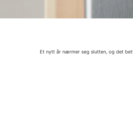
Et nytt år nærmer seg slutten, og det betyr
lønnsoppdateringskurs! Her får du en opp
hvordan Infoeasy håndterer disse i lønns
I år er det spesielt mange som lurer på h
“forsvinner” – dette, og mye mer, får du s
Kurset passer for alle som bruker lønnsm
En oppdatering på hva som er nytt 
En nyttig oppfriskning før årsavslut